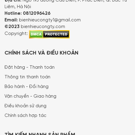
Địa chỉ:
Ngõ 195 đường Cầu Diễn, P. Phúc Diễn, Q. Bắc Từ
Liêm, Hà Nội
Hotline:
0812096426
Email:
bienhieucongty1@gmail.com
©2023
bienhieucongty.com
Copyright:
CHÍNH SÁCH VÀ ĐIỀU KHOẢN
Đặt hàng - Thanh toán
Thông tin thanh toán
Bảo hành - Đổi hàng
Vận chuyển - Giao hàng
Điều khoản sử dụng
Chính sách hợp tác