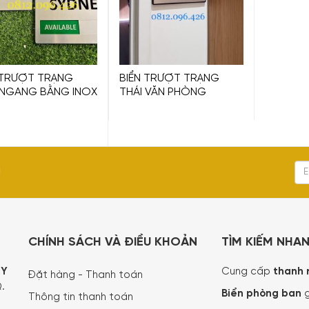
 TRƯỢT TRẠNG
BIỂN TRƯỢT TRẠNG
 NGANG BẰNG INOX
THÁI VĂN PHÒNG
I
CHÍNH SÁCH VÀ ĐIỀU KHOẢN
TÌM KIẾM NHA
TY
Cung cấp
thanh 
Đặt hàng - Thanh toán
.
Biển phòng ban
g
Thông tin thanh toán