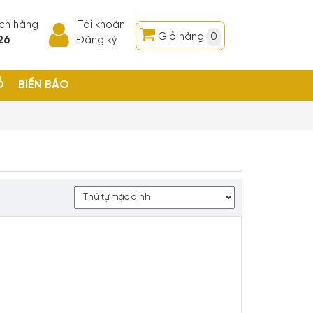
ách hàng
Tài khoản
Giỏ hàng
0
26
Đăng ký
Ỗ
BIỂN BÁO