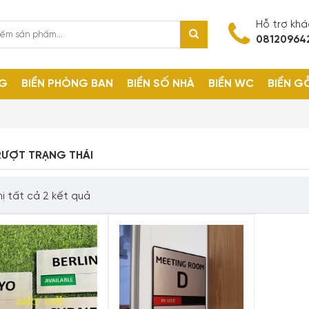
Hỗ trợ kh
08120964
NG
BIỂN PHÒNG BAN
BIỂN SỐ NHÀ
BIỂN WC
BIỂN G
RƯỢT TRẠNG THÁI
hị tất cả 2 kết quả