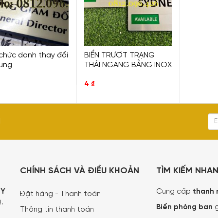
chức danh thay đổi
BIỂN TRƯỢT TRẠNG
dung
THÁI NGANG BẰNG INOX
4
₫
I
CHÍNH SÁCH VÀ ĐIỀU KHOẢN
TÌM KIẾM NHA
TY
Cung cấp
thanh 
Đặt hàng - Thanh toán
.
Biển phòng ban
g
Thông tin thanh toán