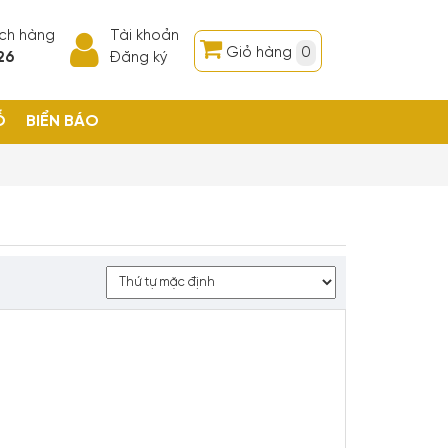
ách hàng
Tài khoản
Giỏ hàng
0
26
Đăng ký
Ỗ
BIỂN BÁO