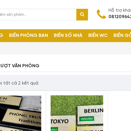
Hỗ trợ kh
08120964
NG
BIỂN PHÒNG BAN
BIỂN SỐ NHÀ
BIỂN WC
BIỂN G
TRƯỢT VĂN PHÒNG
hị tất cả 2 kết quả