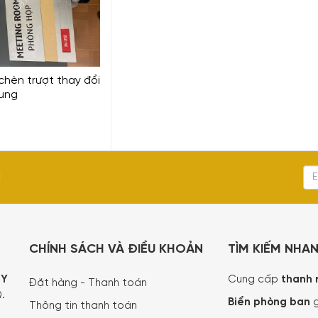
chèn trượt thay đổi
dung
I
CHÍNH SÁCH VÀ ĐIỀU KHOẢN
TÌM KIẾM NHA
TY
Cung cấp
thanh 
Đặt hàng - Thanh toán
.
Biển phòng ban
g
Thông tin thanh toán