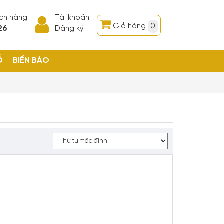
ách hàng
Tài khoản
Giỏ hàng
0
26
Đăng ký
Ỗ
BIỂN BÁO