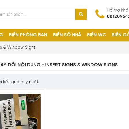
Hỗ trợ kh
08120964
NG
BIỂN PHÒNG BAN
BIỂN SỐ NHÀ
BIỂN WC
BIỂN G
gns & Window Signs
HAY ĐỔI NỘI DUNG - INSERT SIGNS & WINDOW SIGNS
hị kết quả duy nhất