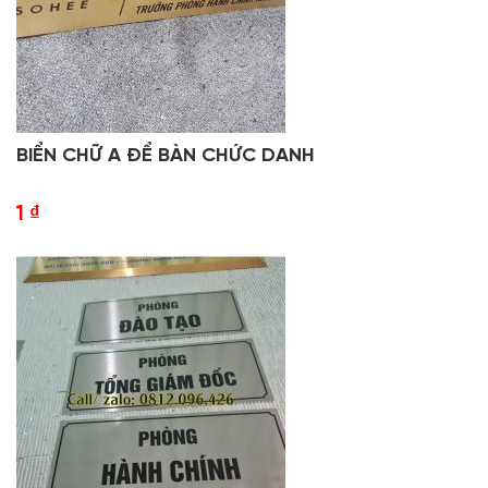
BIỂN CHỮ A ĐỂ BÀN CHỨC DANH
1
₫