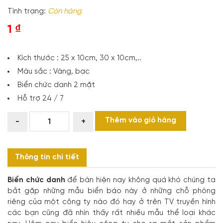
Tình trạng:
Còn hàng
1
₫
Kích thước : 25 x 10cm, 30 x 10cm,..
Màu sắc : Vàng, bạc
Biển chức danh 2 mặt
Hỗ trợ 24 / 7
BIỂN
Thêm vào giỏ hàng
-
+
CHỮ
A
ĐỂ
Thông tin chi tiết
BÀN
CHỨC
Biển chức danh
để bàn hiện nay không quá khó chúng ta
DANH
bắt gặp những mẫu biển báo này ở những chỗ phòng
số
riêng của một công ty nào đó hay ở trên TV truyền hình
lượng
các bạn cũng đã nhìn thấy rất nhiều mẫu thể loại khác