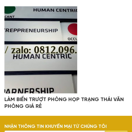
LÀM BIỂN TRƯỢT PHÒNG HỌP TRẠNG THÁI VĂN
PHÒNG GIÁ RẺ
NHẬN THÔNG TIN KHUYẾN MẠI TỪ CHÚNG TÔI