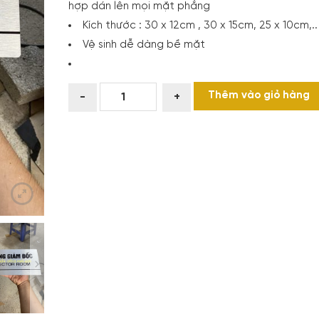
hợp dán lên mọi mặt phẳng
Kích thước : 30 x 12cm , 30 x 15cm, 25 x 10cm,..
Vệ sinh dễ dàng bề mặt
BIỂN
Thêm vào giỏ hàng
-
+
PHÒNG
BAN,
BIỂN
CHỨC
DANH
VĂN
PHÒNG
số
lượng