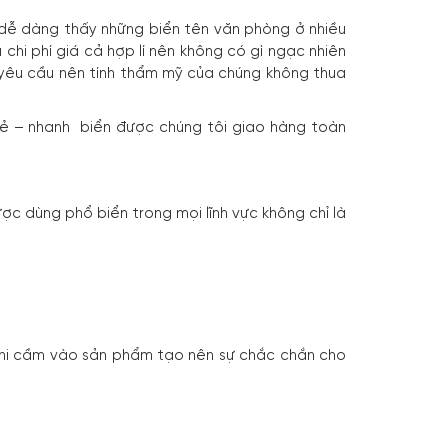
 dễ dàng thấy những biển tên văn phòng ở nhiều
hi phí giá cả hợp lí nên không có gì ngạc nhiên
yêu cầu nên tính thẩm mỹ của chúng không thua
 rẻ – nhanh biển được chúng tôi giao hàng toàn
ược dùng phổ biển trong mọi lĩnh vực không chỉ là
khi cầm vào sản phẩm tạo nên sự chắc chắn cho