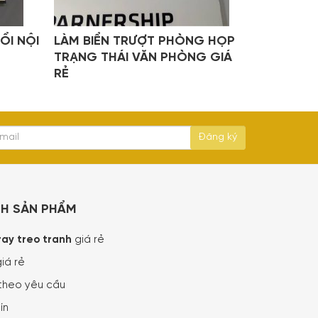
ỔI NỘI
LÀM BIỂN TRƯỢT PHÒNG HỌP
TRẠNG THÁI VĂN PHÒNG GIÁ
RẺ
NH SẢN PHẨM
ray treo tranh
giá rẻ
iá rẻ
theo yêu cầu
ín