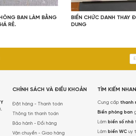
PHÒNG BAN LÀM BẰNG
BIỂN CHỨC DANH THAY Đ
IÁ RẺ.
DUNG
I
CHÍNH SÁCH VÀ ĐIỀU KHOẢN
TÌM KIẾM NHA
TY
Cung cấp
thanh 
Đặt hàng - Thanh toán
.
Biển phòng ban
g
Thông tin thanh toán
Làm
biển số nhà
Bảo hành - Đổi hàng
Làm
biển WC
uy t
Vận chuyển - Giao hàng