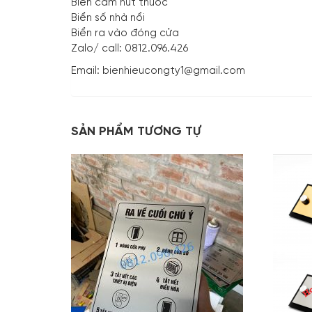
Biển cấm hút thuốc
Biển số nhà nổi
Biển ra vào đóng cửa
Zalo/ call: 0812.096.426
Email: bienhieucongty1@gmail.com
SẢN PHẨM TƯƠNG TỰ