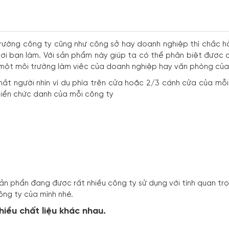
rường công ty cũng như công sở hay doanh nghiệp thì chắc h
ơi bạn làm. Với sản phẩm này giúp ta có thể phân biệt được c
 một môi trường làm viêc của doanh nghiệp hay văn phòng của
mắt người nhìn ví dụ phía trên cửa hoặc 2/3 cánh cửa của m
iển chức danh của mỗi công ty
ản phẩn đang được rất nhiều công ty sử dụng với tính quan tr
ông ty của mình nhé.
iều chất liệu khác nhau.