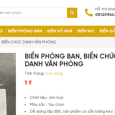
Hỗ trợ kh
08120964
NG
BIỂN PHÒNG BAN
BIỂN SỐ NHÀ
BIỂN WC
BIỂN G
, BIỂN CHỨC DANH VĂN PHÒNG
BIỂN PHÒNG BAN, BIỂN CHỨ
DANH VĂN PHÒNG
Tình trạng:
Còn hàng
1
₫
Chất liệu : kim loại
Màu sắc : tùy chọn
Dễ dàng lắp đặt, sản phẩm có sẵn băng keo 