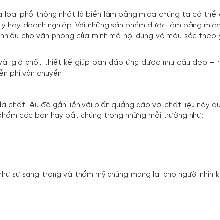
 loại phổ thông nhất là biển làm bằng mica chúng ta có thể
 ty hay doanh nghiệp. Với những sản phẩm được làm bằng mica c
hiều cho văn phòng của mình mà nội dung và màu sắc theo 
u vài giờ chốt thiết kế giúp bạn đáp ứng được nhu cầu đẹp –
ễn phí vận chuyển
à chất liệu đã gắn liền với biển quảng cáo với chất liệu này d
 phẩm các bạn hay bắt chúng trong những mỗi trường như:
như sự sang trọng và thẩm mỹ chúng mang lại cho người nhìn 