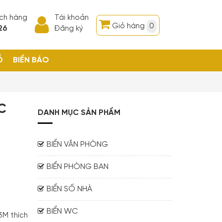
ách hàng
Tài khoản
Giỏ hàng
0
26
Đăng ký
Ỗ
BIỂN BÁO
C
DANH MỤC SẢN PHẨM
BIỂN VĂN PHÒNG
BIỂN PHÒNG BAN
BIỂN SỐ NHÀ
BIỂN WC
3M thích