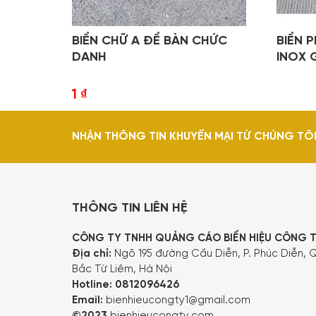
BIỂN CHỮ A ĐỂ BÀN CHỨC
BIỂN 
DANH
INOX G
1
₫
NHẬN THÔNG TIN KHUYẾN MẠI TỪ CHÚNG TÔ
THÔNG TIN LIÊN HỆ
CÔNG TY TNHH QUẢNG CÁO BIỂN HIỆU CÔNG 
Địa chỉ:
Ngõ 195 đường Cầu Diễn, P. Phúc Diễn, Q
Bắc Từ Liêm, Hà Nội
Hotline:
0812096426
Email:
bienhieucongty1@gmail.com
©2023
bienhieucongty.com