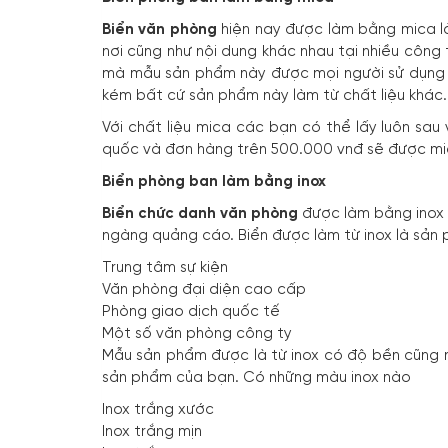
Biển văn phòng
hiện nay được làm bằng mica là
nơi cũng như nội dung khác nhau tại nhiều công
mà mẫu sản phẩm này được mọi người sử dụng n
kém bất cứ sản phẩm này làm từ chất liệu khác.
Với chất liệu mica các bạn có thể lấy luôn sa
quốc và đơn hàng trên 500.000 vnđ sẽ được mi
Biển phòng ban làm bằng inox
Biển chức danh văn phòng
được làm bằng inox l
ngàng quảng cáo. Biển được làm từ inox là sản
Trung tâm sự kiện
Văn phòng đại diện cao cấp
Phòng giao dịch quốc tế
Một số văn phòng công ty
Mẫu sản phẩm được là từ inox có độ bền cũng 
sản phẩm của bạn. Có những màu inox nào
Inox trắng xước
Inox trắng mịn