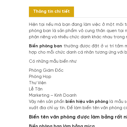
Thông tin chi tiết
Hiện tại nếu mà bạn đang làm việc ở một môi t
phòng ban là sản phẩm vô cung thân quen tại n
phận riêng và nhiều chức danh khác nhau trong
Biển phòng ban
thường được đặt ở vị trí tầm 
hợp cho mỗi chức danh cá nhân tương ứng với b
Có những mẫu biển như
Phòng Giám Đốc
Phòng Họp
Thư Viện
Lễ Tân
Marketing – Kinh Doanh
Vậy nên sản phẩn
biển hiệu văn phòng
là mẫu s
xuất địa chỉ uy tín. Để làm biển tên văn phòng c
Biển tên văn phòng được làm bằng rất nh
Biển phòng ban làm bằng mica