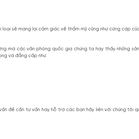
 loại sẽ mang lại cảm giác về thẩm mỹ cũng như cứng cáp củ
ng mà các văn phòng quốc gia chúng ta hay thấy những sản 
ọng và đẳng cấp như
n đề cần tư vấn hay hỗ trợ các bạn hãy liên với chúng tôi 