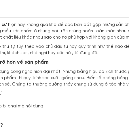
 cư
hiện nay không quá khó để các bạn bắt gặp những sản p
ững mẫu sản phẩm ở nhưng nơi trên chúng hoàn toàn khác nhau 
t chất liệu khác nhau sao cho nó phù hợp với không gian của 
thứ tự tùy theo vào chủ đầu tư hay quy trình như thế nào đ
i, khách sạn, nhà nghỉ hay căn hộ , tủ đựng đồ..
 rõ hơn về sản phẩm
ng công nghệ hiện đại nhất. Những bảng hiệu có kích thước phù
 phẩm thì quy trình sản xuất giống nhau. Biển số phòng bằng 
ch sẽ. Chúng ta thường đường thấy chung sử dụng ở tòa nhà vă
u)
lo bị phai mờ nội dung
ẻ?