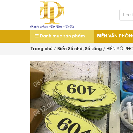
BIỂN VĂN PHÒ
Danh mục sản phẩm
Trang chủ
/
Biển Số nhà, Số tầng
/
BIỂN SỐ PH