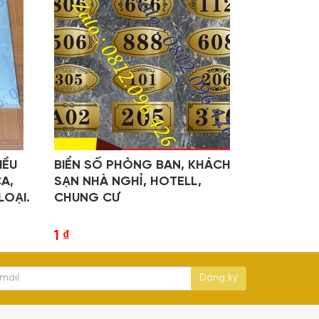
IỀU
BIỂN SỐ PHÒNG BAN, KHÁCH
CA,
SẠN NHÀ NGHỈ, HOTELL,
OẠI.
CHUNG CƯ
1
₫