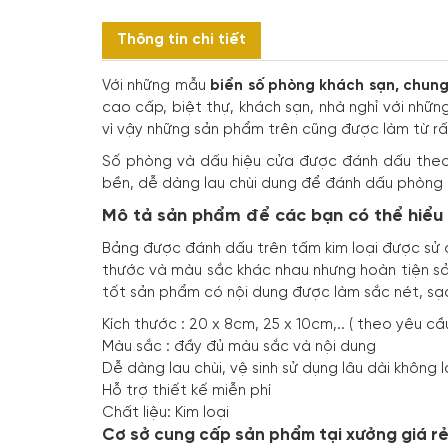
Thông tin chi tiết
Với những mẫu
biển số phòng khách sạn, chung
cao cấp, biệt thự, khách sạn, nhà nghỉ với nh
vì vậy những sản phẩm trên cũng được làm từ rấ
Số phòng và dấu hiệu cửa được đánh dấu theo 
bền, dễ dàng lau chùi dung để đánh dấu phòng th
Mô tả sản phẩm để các bạn có thể hiểu
Bảng được đánh dấu trên tấm kim loại được sử dụ
thước và màu sắc khác nhau nhưng hoàn tiện sản
tốt sản phẩm có nội dung được làm sắc nét, sạ
Kích thước : 20 x 8cm, 25 x 10cm,.. ( theo yêu cầ
Màu sắc : đầy đủ màu sắc và nội dung
Dễ dàng lau chùi, vệ sinh sử dụng lâu dài không 
Hỗ trợ thiết kế miễn phí
Chất liệu: Kim loại
Cơ sở cung cấp sản phẩm tại xưởng giá r