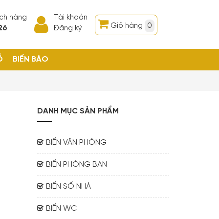
ách hàng
Tài khoản
Giỏ hàng
0
26
Đăng ký
Ỗ
BIỂN BÁO
DANH MỤC SẢN PHẨM
BIỂN VĂN PHÒNG
BIỂN PHÒNG BAN
BIỂN SỐ NHÀ
BIỂN WC