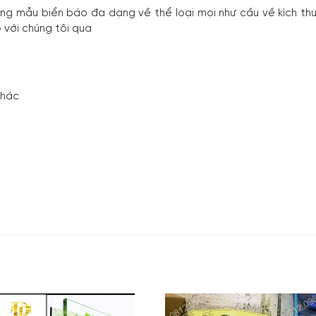
ững mẫu biển báo đa dạng về thể loại mọi như cầu về kích thư
 với chúng tôi qua
khác