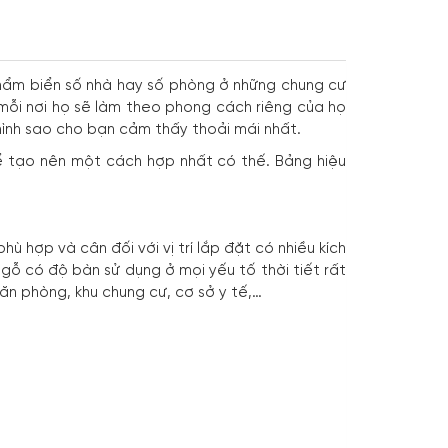
hẩm biển số nhà hay số phòng ở những chung cư
mỗi nơi họ sẽ làm theo phong cách riêng của họ
mình sao cho bạn cảm thấy thoải mái nhất.
ể tạo nên một cách hợp nhất có thế. Bảng hiệu
 hợp và cân đối với vị trí lắp đặt có nhiều kích
gỗ có độ bàn sử dụng ở mọi yếu tố thời tiết rất
n phòng, khu chung cư, cơ sở y tế,…