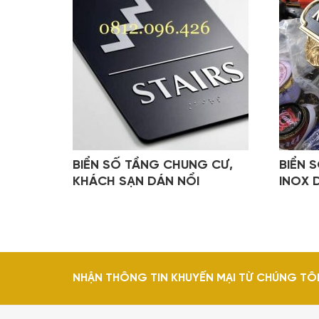
BIỂN SỐ TẦNG CHUNG CƯ,
BIỂN 
KHÁCH SẠN DÁN NỔI
INOX 
NHẬN THÔNG TIN KHUYẾN MẠI TỪ CHÚNG TÔ