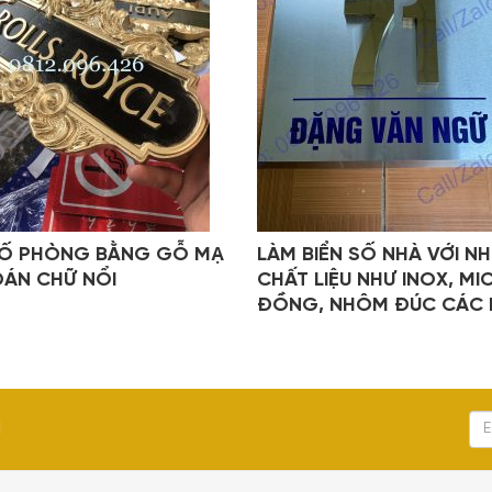
SỐ PHÒNG BẰNG GỖ MẠ
LÀM BIỂN SỐ NHÀ VỚI NH
DÁN CHỮ NỔI
CHẤT LIỆU NHƯ INOX, MI
ĐỒNG, NHÔM ĐÚC CÁC L
I