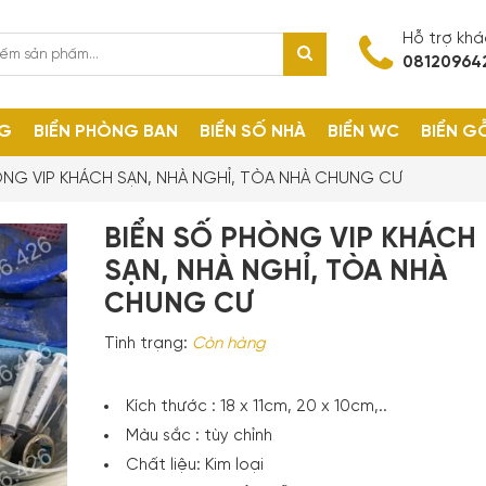
Hỗ trợ kh
08120964
NG
BIỂN PHÒNG BAN
BIỂN SỐ NHÀ
BIỂN WC
BIỂN G
ÒNG VIP KHÁCH SẠN, NHÀ NGHỈ, TÒA NHÀ CHUNG CƯ
BIỂN SỐ PHÒNG VIP KHÁCH
SẠN, NHÀ NGHỈ, TÒA NHÀ
CHUNG CƯ
Tình trạng:
Còn hàng
Kích thước : 18 x 11cm, 20 x 10cm,..
Màu sắc : tùy chỉnh
Chất liệu: Kim loại