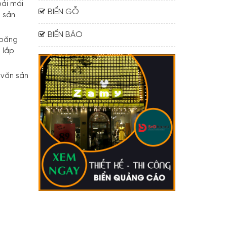
oải mái
BIỂN GỖ
 sản
BIỂN BÁO
 băng
 lắp
 văn sản