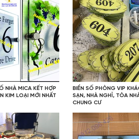
SỐ NHÀ MICA KẾT HỢP
BIỂN SỐ PHÒNG VIP KH
ỀN KIM LOẠI MỚI NHẤT
SẠN, NHÀ NGHỈ, TÒA NH
CHUNG CƯ