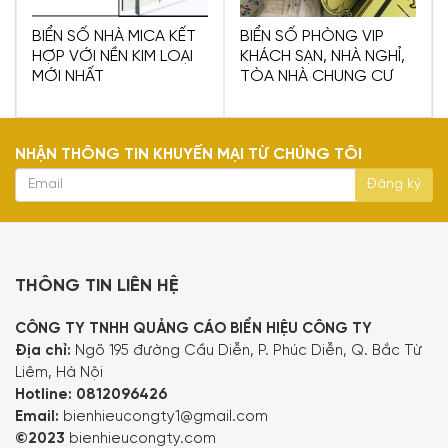
BIỂN SỐ NHÀ MICA KẾT
BIỂN SỐ PHÒNG VIP
HỢP VỚI NỀN KIM LOẠI
KHÁCH SẠN, NHÀ NGHỈ,
MỚI NHẤT
TÒA NHÀ CHUNG CƯ
NHẬN THÔNG TIN KHUYẾN MẠI TỪ CHÚNG TÔI
THÔNG TIN LIÊN HỆ
CÔNG TY TNHH QUẢNG CÁO BIỂN HIỆU CÔNG TY
Địa chỉ:
Ngõ 195 đường Cầu Diễn, P. Phúc Diễn, Q. Bắc Từ
Liêm, Hà Nội
Hotline:
0812096426
Email:
bienhieucongty1@gmail.com
©2023
bienhieucongty.com