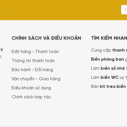
I
CHÍNH SÁCH VÀ ĐIỀU KHOẢN
TÌM KIẾM NHA
TY
Cung cấp
thanh 
Đặt hàng - Thanh toán
.
Biển phòng ban
g
Thông tin thanh toán
Làm
biển số nhà
Bảo hành - Đổi hàng
Làm
biển WC
uy t
Vận chuyển - Giao hàng
Bán
kít treo biển
Điều khoản sử dụng
Chính sách hợp tác