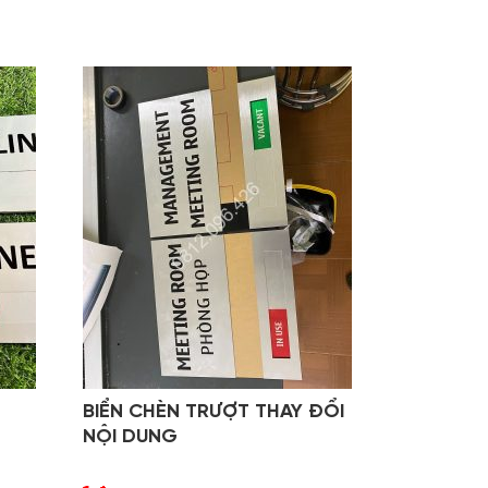
BIỂN CHÈN TRƯỢT THAY ĐỔI
NỘI DUNG