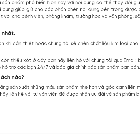
sản phẩm phổ biển hiện nay với nội dung có thể thay đổi gi
i dung giúp giữ cho các phần chèn nội dung bên trong được b
t vời cho bệnh viện,
phòng khám
, trường học và văn phòng,
s
 nhất.
n khi cần thiết hoặc chúng tôi sẽ chèn chất liệu kim loại ch
còn thiếu xót ở đây bạn hãy liên hệ với chúng tôi qua Email:
sẽ hỗ trợ các bạn 24/7 và báo giá chính xác sản phẩm bạn cần
cách nào?
ắng sản xuất những mẫu sản phẩm nhẹ hơn và góc cạnh liền mạ
ãy liên hệ với tư vấn viên để được nhận ưu đãi về sản phẩm b