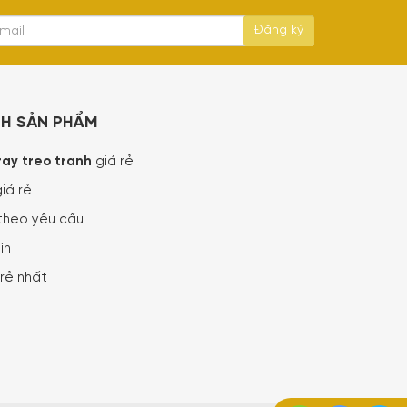
NH SẢN PHẨM
ray treo tranh
giá rẻ
iá rẻ
theo yêu cầu
ín
rẻ nhất