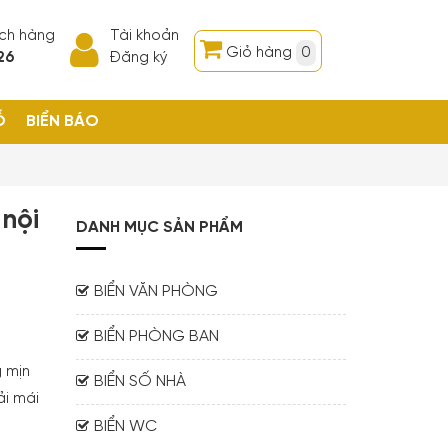
ách hàng
Tài khoản
Giỏ hàng
0
26
Đăng ký
Ỗ
BIỂN BÁO
 nội
DANH MỤC SẢN PHẨM
BIỂN VĂN PHÒNG
BIỂN PHÒNG BAN
 mịn
BIỂN SỐ NHÀ
ải mái
BIỂN WC