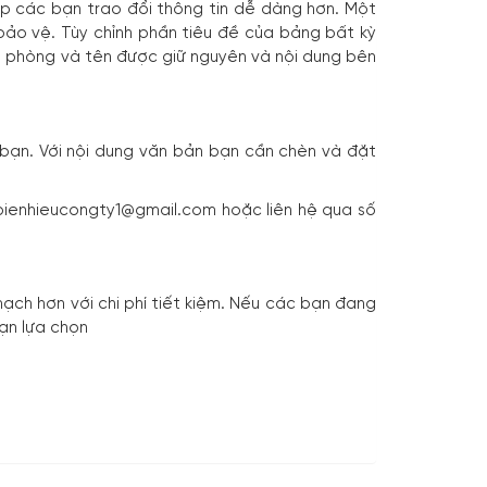
úp các bạn trao đổi thông tin dễ dàng hơn. Một
ảo vệ. Tùy chỉnh phần tiêu đề của bảng bất kỳ
ố phòng
và tên được giữ nguyên và nội dung bên
o bạn. Với nội dung văn bản bạn cần chèn và đặt
 bienhieucongty1@gmail.com hoặc liên hệ qua số
.
ch hơn với chi phí tiết kiệm. Nếu các bạn đang
ạn lựa chọn