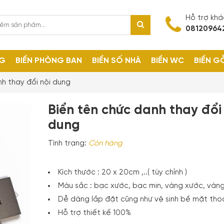
Hỗ trợ kh
08120964
NG
BIỂN PHÒNG BAN
BIỂN SỐ NHÀ
BIỂN WC
BIỂN G
nh thay đổi nội dung
Biển tên chức danh thay đổi
dung
Tình trạng:
Còn hàng
Kích thước : 20 x 20cm ,..( tùy chỉnh )
Màu sắc : bạc xước, bạc min, vàng xước, vàng
Dễ dàng lắp đặt cũng như vệ sinh bề mặt tho
Hỗ trợ thiết kế 100%