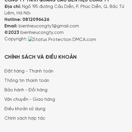
CÔNG TY TNHH QUẢNG CÁO BIỂN HIỆU CÔNG TY
Địa chỉ:
Ngõ 195 đường Cầu Diễn, P. Phúc Diễn, Q. Bắc Từ
Liêm, Hà Nội
Hotline:
0812096426
Email:
bienhieucongty1@gmail.com
©2023
bienhieucongty.com
Copyright:
CHÍNH SÁCH VÀ ĐIỀU KHOẢN
Đặt hàng - Thanh toán
Thông tin thanh toán
Bảo hành - Đổi hàng
Vận chuyển - Giao hàng
Điều khoản sử dụng
Chính sách hợp tác