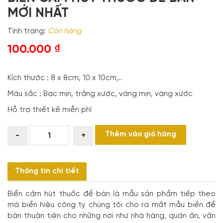
MỚI NHẤT
Tình trạng:
Còn hàng
100.000
₫
Kích thước : 8 x 8cm, 10 x 10cm,..
Màu sắc : Bạc mịn, trắng xước, vàng mịn, vàng xước
Hỗ trợ thiết kế miễn phí
BIỂN
Thêm vào giỏ hàng
-
+
CẤM
HÚT
THUỐC
Thông tin chi tiết
ĐỂ
BÀN
Biển cấm hút thuốc để bàn là mẫu sản phẩm tiếp theo
MỚI
mà biển hiệu công ty chúng tôi cho ra mắt mẫu biển để
NHẤT
bàn thuận tiện cho những nơi như nhà hàng, quán ăn, văn
số