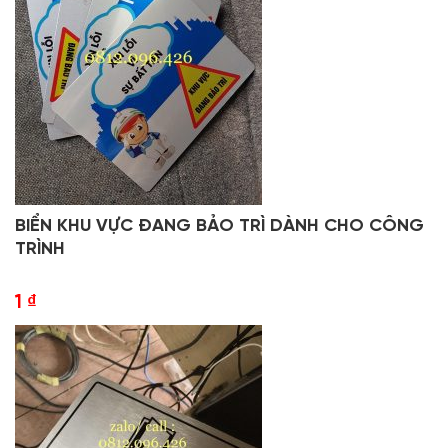
BIỂN KHU VỰC ĐANG BẢO TRÌ DÀNH CHO CÔNG
TRÌNH
1
₫