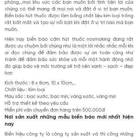
phòng,..mọi khu vực các bạn muốn bởi tính tiện lợi của
lượng
chúng có thể mang đi mọi nơi và đặt ở vị trí bạn muốn.
Biển báo hút thuốc được làm bằng chất liệu kim loại trông
rất bắt mắt và tạo sự nổi bật khi đặt ở vị trí nào mà bạn
muốn.
Hiện nay
biển báo cấm hút thuốc nosmokin
g đang rất
được ưu chuộm bởi chúng như là một lời nhắc nhắc mỗi khi
ai đọc chúng để đảm bảo được sự an toàn cũng như
tránh để đảm bảo sức khỏe và mỗi một hành động nhỏ
đó giúp bảo vệ môi trường sẽ trở nên xanh – sạch – đẹp
hơn
Kích thước : 8 x 8cm, 10 x 10cm,..
Chất liệu : Kim loại
Màu sắc : bạc xước, bạc mịn, vàng xước, vàng mịn
Hỗ trợ thiết kế theo yêu cầu
Miễn phí vận chuyển đơn hàng trên 500.000đ
Nơi sản xuất những mẫu biển báo mới nhất hiện
nay
Biển hiệu công ty là công ty sản xuất và thi công những