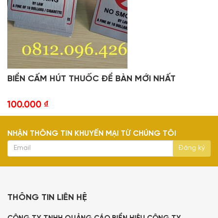
BIỂN CẤM HÚT THUỐC ĐỂ BÀN MỚI NHẤT
100.000
₫
NHẬN THÔNG TIN KHUYẾN MẠI TỪ CHÚNG TÔI
THÔNG TIN LIÊN HỆ