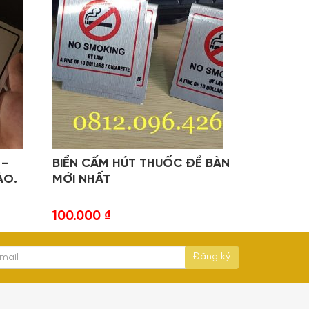
 –
BIỂN CẤM HÚT THUỐC ĐỂ BÀN
ÀO.
MỚI NHẤT
100.000
₫