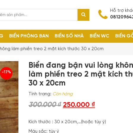
Hỗ trợ kh
08120964
NG
BIỂN PHÒNG BAN
BIỂN SỐ NHÀ
BIỂN WC
BIỂN G
không làm phiền treo 2 mặt kích thước 30 x 20cm
Biển đang bận vui lòng khô
-17%
làm phiền treo 2 mặt kích t
30 x 20cm
Tình trạng:
Còn hàng
300.000
₫
250.000
₫
Kích thước : 30 x 20cm,…(hoặc tùy ý)
Màu sắc: tùy ý