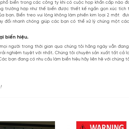
t phổ biển trong các công ty khi có cuộc họp khẩn cấp nào 
g trường hợp như thế biển được thiết kế ngắn gọn xúc tích t
a bạn. Biển treo vui lòng không làm phiền kim loại 2 mặt đư
thay đổi nhanh chóng giúp các bạn có thể xử lý chúng một cá
i biển hiệu.
ả mọi người trong thời gian qua chúng tôi hằng ngày vẫn đ
i nghiệm tuyệt vời nhất. Chúng tôi chuyên sản xuất tất cả l
ác bạn đang có nhu cầu làm biển hiệu hãy liên hệ với chúng t
!