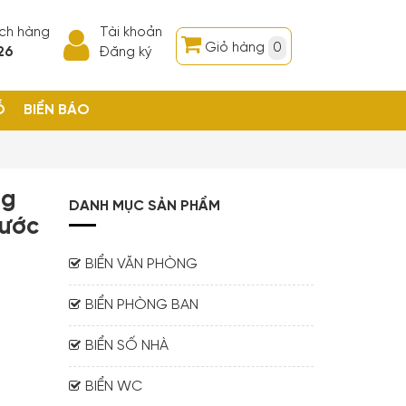
ách hàng
Tài khoản
Giỏ hàng
0
26
Đăng ký
Ỗ
BIỂN BÁO
ng
DANH MỤC SẢN PHẨM
hước
BIỂN VĂN PHÒNG
BIỂN PHÒNG BAN
BIỂN SỐ NHÀ
BIỂN WC