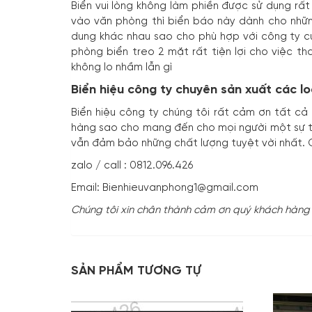
Biển vui lòng không làm phiền được sử dụng rấ
vào văn phòng thì biển báo này dành cho nhữn
dung khác nhau sao cho phù hợp với công ty củ
phòng biển treo 2 mặt rất tiện lợi cho việc 
không lo nhầm lẫn gì
Biển hiệu công ty chuyên sản xuất các loạ
Biển hiệu công ty chúng tôi rất cảm ơn tất c
hàng sao cho mang đến cho mọi người một sự trả
vẫn đảm bảo những chất lượng tuyệt vời nhất. C
zalo / call : 0812.096.426
Email: Bienhieuvanphong1@gmail.com
Chúng tôi xin chân thành cảm ơn quý khách hàng 
SẢN PHẨM TƯƠNG TỰ