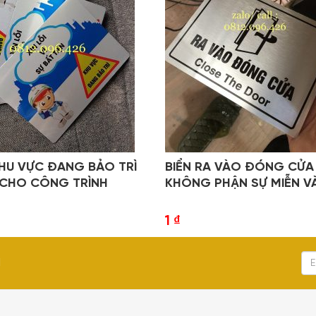
KHU VỰC ĐANG BẢO TRÌ
BIỂN RA VÀO ĐÓNG CỬA
CHO CÔNG TRÌNH
KHÔNG PHẬN SỰ MIỄN V
1
₫
I