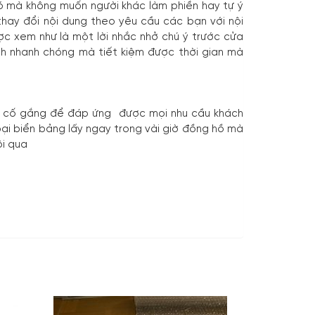
đó mà không muốn người khác làm phiền hay tự ý
hay đổi nội dung theo yêu cầu các bạn với nội
ợc xem như là một lời nhắc nhở chú ý trước cửa
ch nhanh chóng mà tiết kiệm được thời gian mà
ang cố gắng để đáp ứng được mọi nhu cầu khách
oại biển bảng lấy ngay trong vài giờ đồng hồ mà
ôi qua