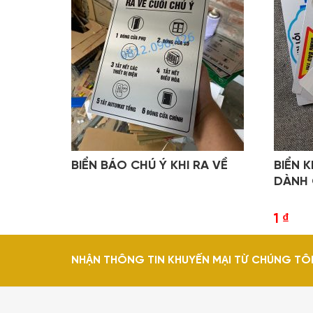
BIỂN BÁO CHÚ Ý KHI RA VỀ
BIỂN 
DÀNH 
1
₫
NHẬN THÔNG TIN KHUYẾN MẠI TỪ CHÚNG TÔ